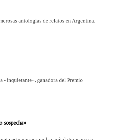
umerosas antologías de relatos en Argentina,
la «inquietante», ganadora del Premio
o sospecha»
senta este viernes en la capital grancanaria