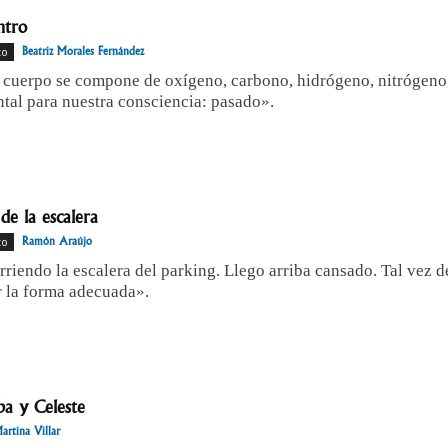
ntro
to
Beatriz Morales Fernández
 cuerpo se compone de oxígeno, carbono, hidrógeno, nitrógeno,
tal para nuestra consciencia: pasado».
de la escalera
to
Ramón Araújo
riendo la escalera del parking. Llego arriba cansado. Tal vez
r la forma adecuada».
ba y Celeste
artina Villar