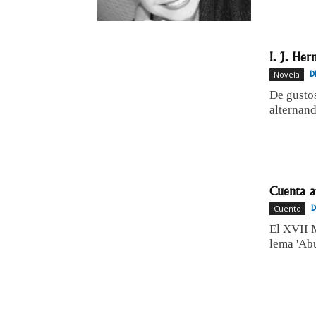
I. J. Her
Novela
D
De gustos
alternand
Cuenta a
Cuento
El XVII M
lema 'Abu