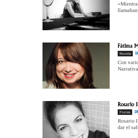
«Mientras
llamaban
Fátima M
Novela
D
Con vario
Narrativa
Rosario 
Poesía
D
Rosario I
dar el sa