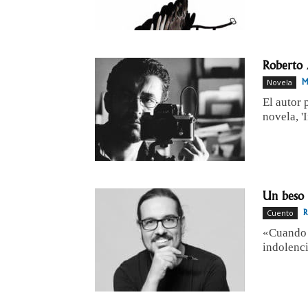
Roberto 
Novela
M
El autor 
novela, '
Un beso 
Cuento
R
«Cuando o
indolenc