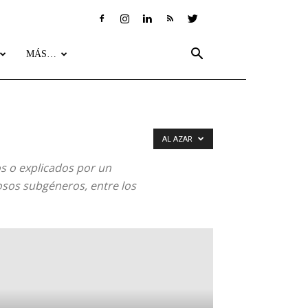
MÁS…
AL AZAR
os o explicados por un
osos subgéneros, entre los