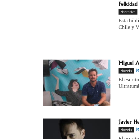
Felicidad
Narrativa
Esta bibl
Chile y V
Miguel A
Novela
M
El escrit
Ultratum
Javier H
Novela
M
El escrit