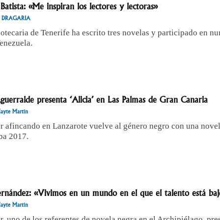
 Batista: «Me inspiran los lectores y lectoras»
DRAGARIA
iotecaria de Tenerife ha escrito tres novelas y participado en n
enezuela.
guerralde presenta ‘Alicia’ en Las Palmas de Gran Canaria
ayte Martín
or afincando en Lanzarote vuelve al género negro con una nove
ba 2017.
ernández: «Vivimos en un mundo en el que el talento está baj
ayte Martín
or, uno de los referentes de novela negra en el Archipiélago, pre