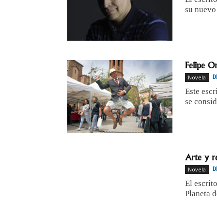
su nuevo 
Felipe Or
Novela
D
Este escr
se consid
Arte y re
Novela
D
El escrit
Planeta d