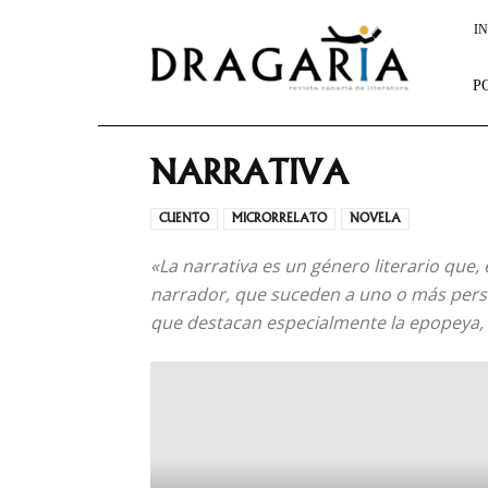
Dragaria
IN
P
NARRATIVA
CUENTO
MICRORRELATO
NOVELA
«La narrativa es un género literario que
narrador, que suceden a uno o más perso
que destacan especialmente la epopeya, la