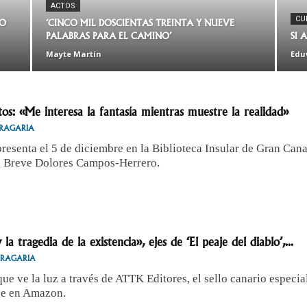
ACTOS
CU
RO
‘CINCO MIL DOSCIENTAS TREINTA Y NUEVE
PALABRAS PARA EL CAMINO’
SI
Mayte Martín
Edu
os: «Me interesa la fantasía mientras muestre la realidad»
RAGARIA
presenta el 5 de diciembre en la Biblioteca Insular de Gran Can
a Breve Dolores Campos-Herrero.
 la tragedia de la existencia», ejes de ‘El peaje del diablo’,...
DRAGARIA
 que ve la luz a través de ATTK Editores, el sello canario especia
le en Amazon.