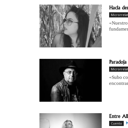
Hacia de
Microrrela
«Nuestro
fundamen
Paradoja 
Microrrela
«Subo cor
encontra
Entre Al
Cuento
M