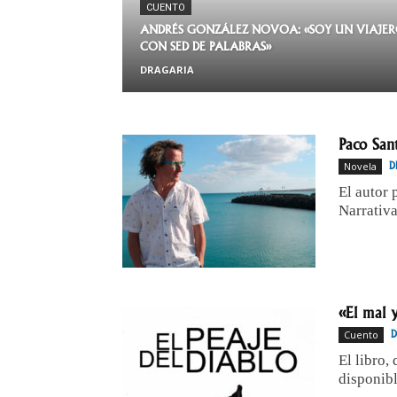
CUENTO
ANDRÉS GONZÁLEZ NOVOA: «SOY UN VIAJE
CON SED DE PALABRAS»
DRAGARIA
Paco Sant
Novela
D
El autor 
Narrativ
«El mal y
Cuento
El libro,
disponib