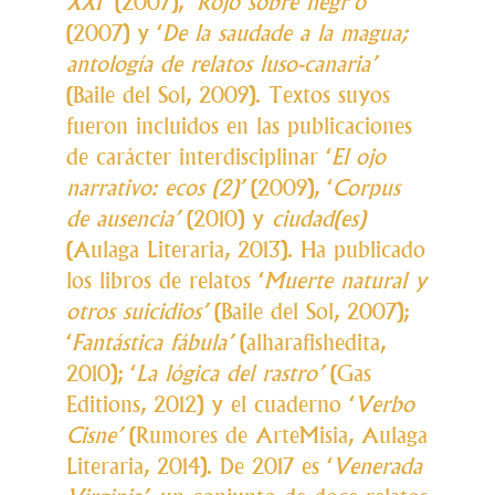
XXI
‘ (2007), ‘
Rojo sobre negr’o
(2007) y ‘
De la saudade a la magua;
antología de relatos luso-canaria’
(Baile del Sol, 2009). Textos suyos
fueron incluidos en las publicaciones
de carácter interdisciplinar ‘
El ojo
narrativo: ecos (2)’
(2009), ‘
Corpus
de ausencia’
(2010) y
ciudad(es)
(Aulaga Literaria, 2013).
Ha publicado
los libros de relatos ‘
Muerte natural y
otros suicidios’
(Baile del Sol, 2007);
‘
Fantástica fábula’
(alharafishedita,
2010); ‘
La lógica del rastro’
(Gas
Editions, 2012) y el cuaderno ‘
Verbo
Cisne’
(Rumores de ArteMisia, Aulaga
Literaria, 2014). De 2017 es ‘
Venerada