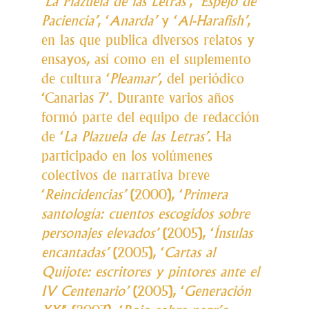
‘
La Plazuela de las Letras’
, ‘
Espejo de
Paciencia’
, ‘
Anarda’
y ‘
Al-Harafish’
,
en las que publica diversos relatos y
ensayos, así como en el suplemento
de cultura ‘
Pleamar’
, del periódico
‘Canarias 7’. Durante varios años
formó parte del equipo de redacción
de ‘
La Plazuela de las Letras’.
Ha
participado en los volúmenes
colectivos de narrativa breve
‘
Reincidencias’
(2000), ‘
Primera
santología: cuentos escogidos sobre
personajes elevados’
(2005), ‘
Ínsulas
encantadas’
(2005), ‘
Cartas al
Quijote: escritores y pintores ante el
IV Centenario’
(2005), ‘
Generación