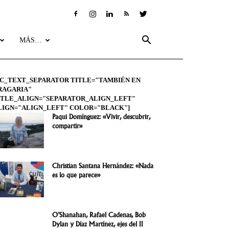
MÁS…
VC_TEXT_SEPARATOR TITLE="TAMBIÉN EN
RAGARIA"
ITLE_ALIGN="SEPARATOR_ALIGN_LEFT"
LIGN="ALIGN_LEFT" COLOR="BLACK"]
Paqui Domínguez: «Vivir, descubrir,
compartir»
Christian Santana Hernández: «Nada
es lo que parece»
O’Shanahan, Rafael Cadenas, Bob
Dylan y Díaz Martínez, ejes del II