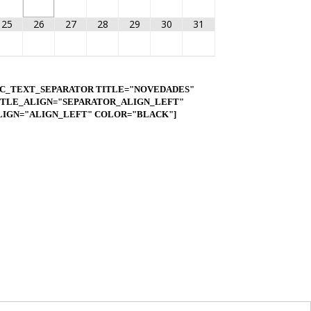
25
26
27
28
29
30
31
VC_TEXT_SEPARATOR TITLE="NOVEDADES"
ITLE_ALIGN="SEPARATOR_ALIGN_LEFT"
LIGN="ALIGN_LEFT" COLOR="BLACK"]