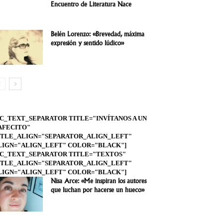
Encuentro de Literatura Nace
Belén Lorenzo: «Brevedad, máxima
expresión y sentido lúdico»
VC_TEXT_SEPARATOR TITLE="INVÍTANOS A UN
AFECITO"
ITLE_ALIGN="SEPARATOR_ALIGN_LEFT"
LIGN="ALIGN_LEFT" COLOR="BLACK"]
VC_TEXT_SEPARATOR TITLE="TEXTOS"
ITLE_ALIGN="SEPARATOR_ALIGN_LEFT"
LIGN="ALIGN_LEFT" COLOR="BLACK"]
Nisa Arce: «Me inspiran los autores
que luchan por hacerse un hueco»