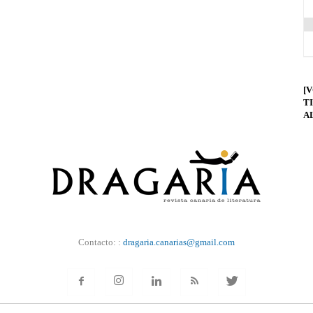
[
T
A
Contacto: :
dragaria.canarias@gmail.com