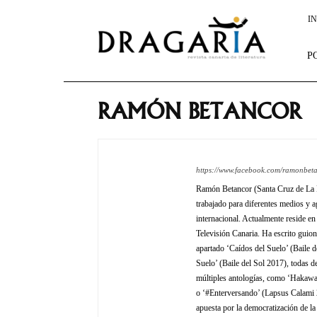
Dragaria
IN
P
RAMÓN BETANCOR
https://www.facebook.com/ramonbet
Ramón Betancor (Santa Cruz de La Pa
trabajado para diferentes medios y 
internacional. Actualmente reside e
Televisión Canaria. Ha escrito guion
apartado ‘Caídos del Suelo’ (Baile d
Suelo’ (Baile del Sol 2017), todas de
múltiples antologías, como ‘Hakawat
o ‘#Enterversando’ (Lapsus Calami 
apuesta por la democratización de la 