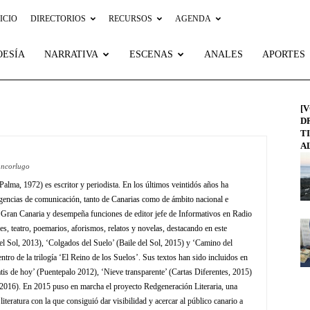
ICIO
DIRECTORIOS
RECURSOS
AGENDA
OESÍA
NARRATIVA
ESCENAS
ANALES
APORTES
[
D
T
A
ancorlugo
lma, 1972) es escritor y periodista. En los últimos veintidós años ha
agencias de comunicación, tanto de Canarias como de ámbito nacional e
n Gran Canaria y desempeña funciones de editor jefe de Informativos en Radio
es, teatro, poemarios, aforismos, relatos y novelas, destacando en este
el Sol, 2013), ‘Colgados del Suelo’ (Baile del Sol, 2015) y ‘Camino del
ntro de la trilogía ‘El Reino de los Suelos’. Sus textos han sido incluidos en
is de hoy’ (Puentepalo 2012), ‘Nieve transparente’ (Cartas Diferentes, 2015)
2016). En 2015 puso en marcha el proyecto Redgeneración Literaria, una
literatura con la que consiguió dar visibilidad y acercar al público canario a