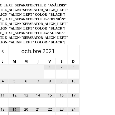
VC_TEXT_SEPARATOR TITLE="ANÁLISIS"
ITLE_ALIGN="SEPARATOR_ALIGN_LEFT"
LIGN="ALIGN_LEFT" COLOR="BLACK"]
VC_TEXT_SEPARATOR TITLE="OPINIÓN"
ITLE_ALIGN="SEPARATOR_ALIGN_LEFT"
LIGN="ALIGN_LEFT" COLOR="BLACK"]
VC_TEXT_SEPARATOR TITLE="AGENDA"
ITLE_ALIGN="SEPARATOR_ALIGN_LEFT"
LIGN="ALIGN_LEFT" COLOR="BLACK"]
octubre
2021
L
M
M
J
V
S
D
1
2
3
4
5
6
7
8
9
10
11
12
13
14
15
16
17
18
20
21
22
23
24
19