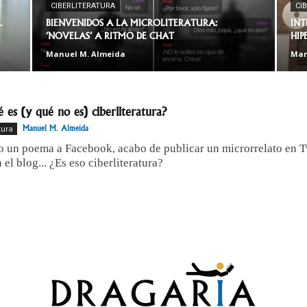
CIBERLITERATURA
CI
L
BIENVENIDOS A LA MICROLITERATURA:
INT
‘NOVELAS’ A RITMO DE CHAT
HIP
Manuel M. Almeida
Man
 es (y qué no es) ciberliteratura?
tura
Manuel M. Almeida
o un poema a Facebook, acabo de publicar un microrrelato en T
 el blog... ¿Es eso ciberliteratura?