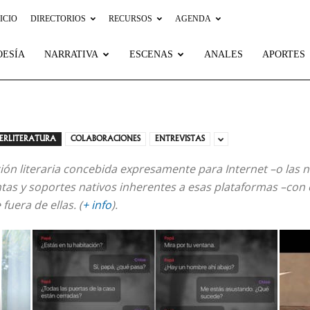
ICIO
DIRECTORIOS
RECURSOS
AGENDA
OESÍA
NARRATIVA
ESCENAS
ANALES
APORTES
BERLITERATURA
COLABORACIONES
ENTREVISTAS
ón literaria concebida expresamente para Internet –o las 
ntas y soportes nativos inherentes a esas plataformas –con 
uera de ellas. (
+ info
).