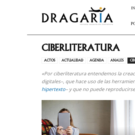
Dragaria
IN
P
CIBERLITERATURA
ACTOS
ACTUALIDAD
AGENDA
ANALES
CI
«Por
ciberliteratura
entendemos la creaci
digitales–, que hace uso de las herramie
hipertexto
– y que no puede reproducirse f