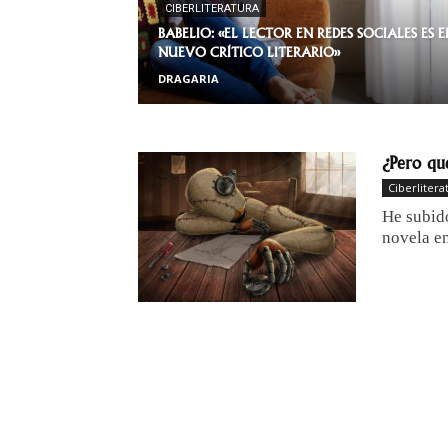
CIBERLITERATURA
BABELIO: «EL LECTOR EN REDES SOCIALES ES E
NUEVO CRÍTICO LITERARIO»
DRAGARIA
¿Pero qué
Ciberlitera
He subid
novela en