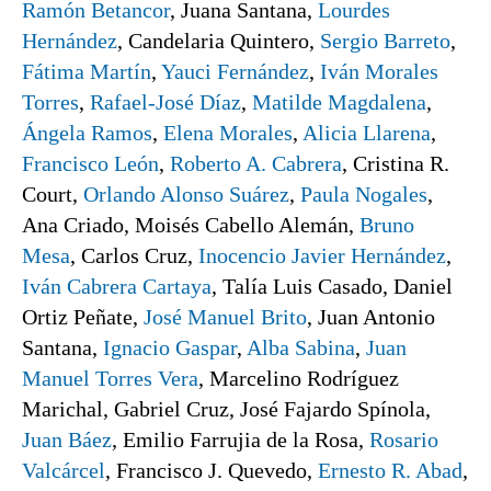
Ramón Betancor
, Juana Santana,
Lourdes
Hernández
, Candelaria Quintero,
Sergio Barreto
,
Fátima Martín
,
Yauci Fernández
,
Iván Morales
Torres
,
Rafael-José Díaz
,
Matilde Magdalena
,
Ángela Ramos
,
Elena Morales
,
Alicia Llarena
,
Francisco León
,
Roberto A. Cabrera
, Cristina R.
Court,
Orlando Alonso Suárez
,
Paula Nogales
,
Ana Criado, Moisés Cabello Alemán,
Bruno
Mesa
, Carlos Cruz,
Inocencio Javier Hernández
,
Iván Cabrera Cartaya
, Talía Luis Casado, Daniel
Ortiz Peñate,
José Manuel Brito
, Juan Antonio
Santana,
Ignacio Gaspar
,
Alba Sabina
,
Juan
Manuel Torres Vera
, Marcelino Rodríguez
Marichal, Gabriel Cruz, José Fajardo Spínola,
Juan Báez
, Emilio Farrujia de la Rosa,
Rosario
Valcárcel
,
Francisco J. Quevedo,
Ernesto R. Abad
,