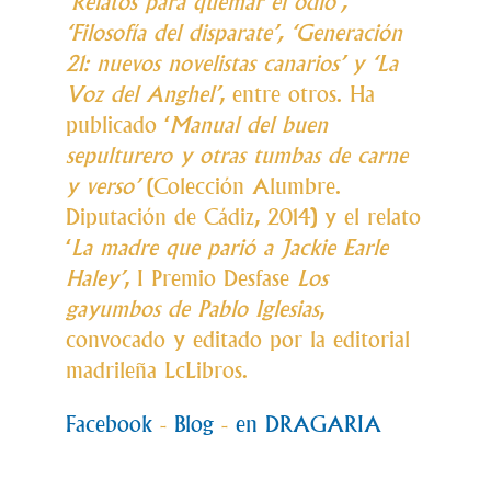
‘
Relatos para quemar el odio’,
‘Filosofía del disparate’, ‘Generación
21: nuevos novelistas canarios’ y ‘La
Voz del Anghel’
, entre otros.
Ha
publicado ‘
Manual del buen
sepulturero y otras tumbas de carne
y verso’
(Colección Alumbre.
Diputación de Cádiz, 2014) y el relato
‘
La madre que parió a Jackie Earle
Haley’
, I Premio Desfase
Los
gayumbos de Pablo Iglesias
,
convocado y editado por la editorial
madrileña LcLibros.
Facebook
-
Blog
-
en DRAGARIA