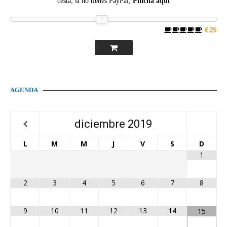
cesta; si no tienes PayPal,
Pincha aquí
€25
AGENDA
diciembre
2019
L
M
M
J
V
S
D
1
2
3
4
5
6
7
8
9
10
11
12
13
14
15