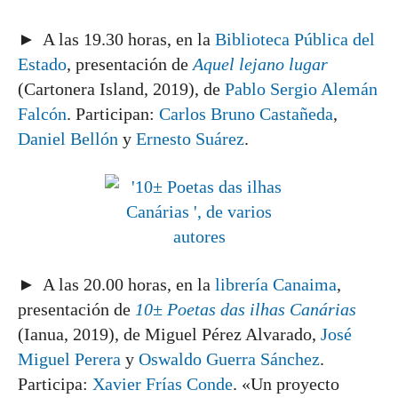
► A las 19.30 horas, en la
Biblioteca Pública del
Estado
, presentación de
Aquel lejano lugar
(Cartonera Island, 2019), de
Pablo Sergio Alemán
Falcón
. Participan:
Carlos Bruno Castañeda
,
Daniel Bellón
y
Ernesto Suárez
.
► A las 20.00 horas, en la
librería Canaima
,
presentación de
10± Poetas das ilhas Canárias
(Ianua, 2019), de Miguel Pérez Alvarado,
José
Miguel Perera
y
Oswaldo Guerra Sánchez
.
Participa:
Xavier Frías Conde
. «Un proyecto