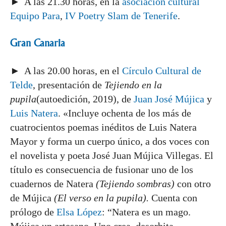
► A las 21.30 horas, en la
asociación cultural
Equipo Para
,
IV Poetry Slam de Tenerife
.
Gran Canaria
► A las 20.00 horas, en el
Círculo Cultural de
Telde
, presentación de
Tejiendo en la
pupila
(autoedición, 2019), de
Juan José Mújica
y
Luis Natera
. «Incluye ochenta de los más de
cuatrocientos poemas inéditos de Luis Natera
Mayor y forma un cuerpo único, a dos voces con
el novelista y poeta José Juan Mújica Villegas. El
título es consecuencia de fusionar uno de los
cuadernos de Natera
(Tejiendo sombras)
con otro
de Mújica
(El verso en la pupila).
Cuenta con
prólogo de
Elsa López
: “Natera es un mago.