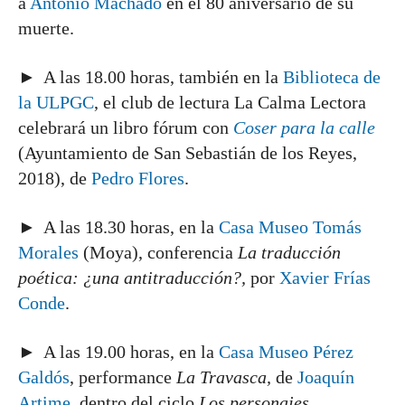
a
Antonio Machado
en el 80 aniversario de su
muerte.
► A las 18.00 horas, también en la
Biblioteca de
la ULPGC
, el club de lectura La Calma Lectora
celebrará un libro fórum con
Coser para la calle
(Ayuntamiento de San Sebastián de los Reyes,
2018), de
Pedro Flores
.
► A las 18.30 horas, en la
Casa Museo Tomás
Morales
(Moya), conferencia
La traducción
poética: ¿una antitraducción?,
por
Xavier Frías
Conde
.
► A las 19.00 horas, en la
Casa Museo Pérez
Galdós
, performance
La Travasca,
de
Joaquín
Artime
, dentro del ciclo
Los personajes