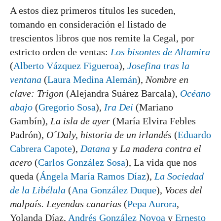
A estos diez primeros títulos les suceden,
tomando en consideración el listado de
trescientos libros que nos remite la Cegal, por
estricto orden de ventas:
Los bisontes de Altamira
(
Alberto Vázquez Figueroa
),
Josefina tras la
ventana
(
Laura Medina Alemán
),
Nombre en
clave: Trigon
(Alejandra Suárez Barcala),
Océano
abajo
(
Gregorio Sosa
),
Ira Dei
(Mariano
Gambín),
La isla de ayer
(María Elvira Febles
Padrón),
O´Daly, historia de un irlandés
(
Eduardo
Cabrera Capote
),
Datana
y
La madera contra el
acero
(
Carlos González Sosa
), La vida que nos
queda (
Ángela María Ramos Díaz
),
La Sociedad
de la Libélula
(
Ana González Duque
),
Voces del
malpaís. Leyendas canarias
(
Pepa Aurora
,
Yolanda Díaz,
Andrés González Novoa
y
Ernesto