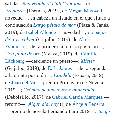
salidas.
Bienvenida al club Cabronas sin
Fronteras
(Esencia, 2019), de
Megan Maxwell
—
novedad—, en cabeza un listado en el que sitúan a
continuación
Largo pétalo de mar
(Plaza & Janés,
2019), de
Isabel Allende
—novedad—;
Lo mejor
de ir es volver
(Grijalbo, 2019), de
Albert
Espinosa
—de la primera la tercera posición—;
Una jaula de oro
(Maeva, 2019), de
Camilla
Läckberg
—desciende un puesto—;
Mister
(Grijalbo, 2019), de
E. L. James
—de la segunda
a la quinta posición—;
Candela
(Espasa, 2019),
de
Juan del Val
—premio Primavera de Novela
2019—;
Crónica de una muerte anunciada
(Debolsillo, 2017), de
Gabriel García Márquez
—
retorno—;
Algún día, hoy
(), de
Ángela Becerra
—premio de novela Fernando Lara 2019—;
Juego