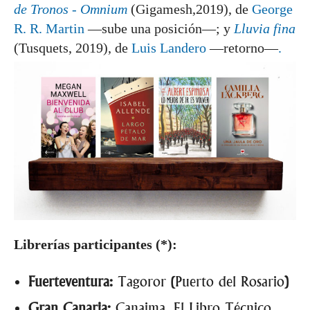
de Tronos - Omnium
(Gigamesh,2019), de
George
R. R. Martin
—sube una posición—; y
Lluvia fina
(Tusquets, 2019), de
Luis Landero
—retorno—
.
Librerías participantes (*):
Fuerteventura:
Tagoror (Puerto del Rosario)
Gran Canaria:
Canaima, El Libro Técnico,