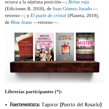
octava a la séptima posición—;
Reina roja
(Ediciones B. 2018), de
Juan Gómez-Jurado
—
retorno—; y
El puzle de cristal
(Planeta, 2019),
de
Blue Jeans
—retorno—.
Librerías participantes (*):
Fuerteventura:
Tagoror (Puerto del Rosario)