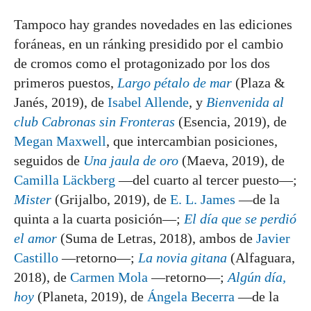
Tampoco hay grandes novedades en las ediciones
foráneas, en un ránking presidido por el cambio
de cromos como el protagonizado por los dos
primeros puestos,
Largo pétalo de mar
(Plaza &
Janés, 2019), de
Isabel Allende
, y
Bienvenida al
club Cabronas sin Fronteras
(Esencia, 2019), de
Megan Maxwell
, que intercambian posiciones,
seguidos de
Una jaula de oro
(Maeva, 2019), de
Camilla Läckberg
—del cuarto al tercer puesto—;
Mister
(Grijalbo, 2019), de
E. L. James
—de la
quinta a la cuarta posición—;
El día que se perdió
el amor
(Suma de Letras, 2018), ambos de
Javier
Castillo
—retorno—;
La novia gitana
(Alfaguara,
2018), de
Carmen Mola
—retorno—;
Algún día,
hoy
(Planeta, 2019), de
Ángela Becerra
—de la