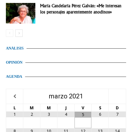
María Candelaria Pérez Galván: «Me interesan
los personajes aparentemente anodinos»
ANÁLISIS
OPINIÓN
AGENDA
marzo
2021
L
M
M
J
V
S
D
1
2
3
4
6
7
5
8
9
10
11
12
13
14