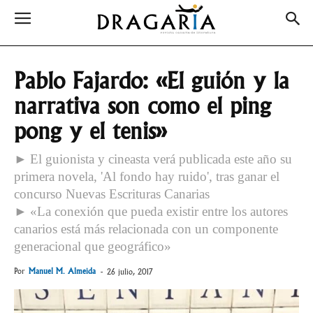
Pablo Fajardo: «El guión y la
narrativa son como el ping
pong y el tenis»
► El guionista y cineasta verá publicada este año su
primera novela, 'Al fondo hay ruido', tras ganar el
concurso Nuevas Escrituras Canarias
► «La conexión que pueda existir entre los autores
canarios está más relacionada con un componente
generacional que geográfico»
Por
Manuel M. Almeida
-
26 julio, 2017