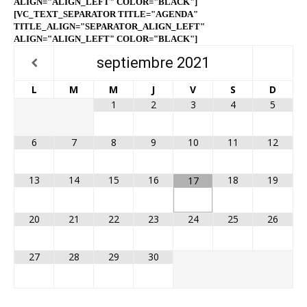
ALIGN="ALIGN_LEFT" COLOR="BLACK"]
[VC_TEXT_SEPARATOR TITLE="AGENDA"
TITLE_ALIGN="SEPARATOR_ALIGN_LEFT"
ALIGN="ALIGN_LEFT" COLOR="BLACK"]
septiembre
2021
L
M
M
J
V
S
D
1
2
3
4
5
6
7
8
9
10
11
12
13
14
15
16
18
19
17
20
21
22
23
24
25
26
27
28
29
30