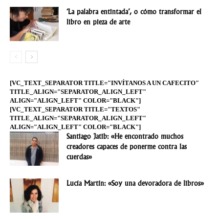
‘La palabra entintada’, o cómo transformar el
libro en pieza de arte
[VC_TEXT_SEPARATOR TITLE="INVÍTANOS A UN CAFECITO"
TITLE_ALIGN="SEPARATOR_ALIGN_LEFT"
ALIGN="ALIGN_LEFT" COLOR="BLACK"]
[VC_TEXT_SEPARATOR TITLE="TEXTOS"
TITLE_ALIGN="SEPARATOR_ALIGN_LEFT"
ALIGN="ALIGN_LEFT" COLOR="BLACK"]
Santiago Jatib: «He encontrado muchos
creadores capaces de ponerme contra las
cuerdas»
Lucía Martín: «Soy una devoradora de libros»