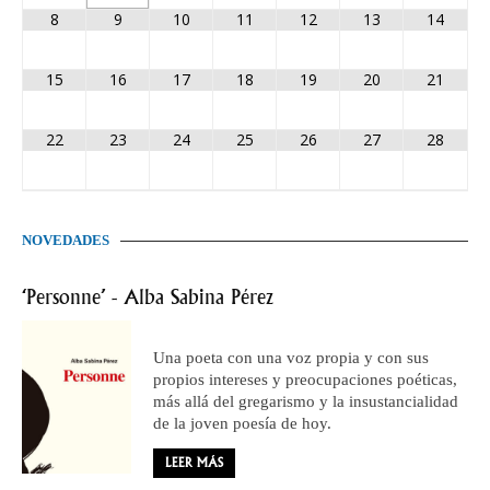
8
9
10
11
12
13
14
15
16
17
18
19
20
21
22
23
24
25
26
27
28
NOVEDADES
‘Personne’ - Alba Sabina Pérez
Una poeta con una voz propia y con sus
propios intereses y preocupaciones poéticas,
más allá del gregarismo y la insustancialidad
de la joven poesía de hoy.
LEER MÁS