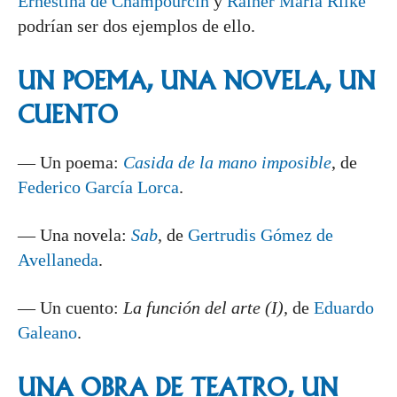
Ernestina de Champourcín
y
Rainer Maria Rilke
podrían ser dos ejemplos de ello.
UN POEMA, UNA NOVELA, UN
CUENTO
— Un poema:
Casida de la mano imposible
, de
Federico García Lorca
.
— Una novela:
Sab
, de
Gertrudis Gómez de
Avellaneda
.
— Un cuento:
La función del arte (I),
de
Eduardo
Galeano
.
UNA OBRA DE TEATRO, UN