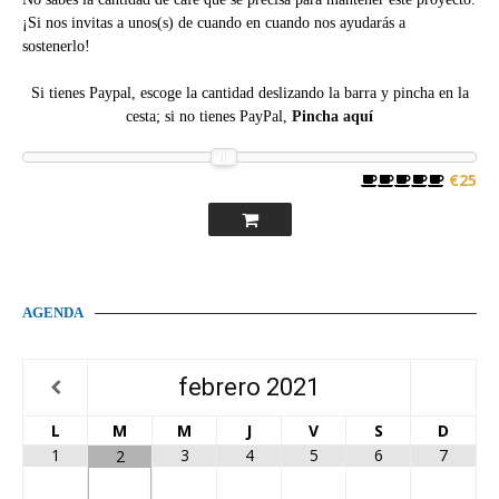
¡Si nos invitas a unos(s) de cuando en cuando nos ayudarás a
sostenerlo!
Si tienes Paypal, escoge la cantidad deslizando la barra y pincha en la
cesta; si no tienes PayPal,
Pincha aquí
€25
AGENDA
febrero
2021
L
M
M
J
V
S
D
1
3
4
5
6
7
2