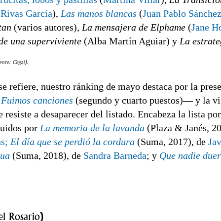
Rivas García
),
Las manos blancas
(
Juan Pablo Sánche
tan
(varios autores),
La mensajera de Elphame
(
Jane H
de una superviviente
(Alba Martín Aguiar) y
La estrate
nte: Cegal).
 se refiere, nuestro ránking de mayo destaca por la pre
y
Fuimos canciones
(segundo y cuarto puestos)— y la v
e resiste a desaparecer del listado. Encabeza la lista 
guidos por
La memoria de la lavanda
(Plaza & Janés, 2
s;
El día que se perdió la cordura
(Suma, 2017), de
Jav
gua
(Suma, 2018), de
Sandra Barneda
; y
Que nadie due
l Rosario)