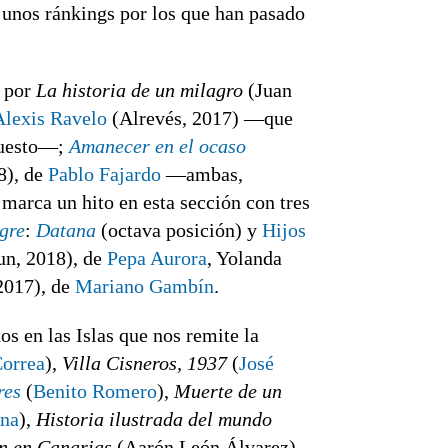
 unos ránkings por los que han pasado
o por
La historia de un milagro
(Juan
Alexis Ravelo
(Alrevés, 2017) —que
uesto—;
Amanecer en el ocaso
8), de
Pablo Fajardo
—ambas,
arca un hito en esta sección con tres
gre
:
Datana
(octava posición) y
Hijos
n, 2018), de
Pepa Aurora
, Yolanda
2017), de
Mariano Gambín
.
os en las Islas que nos remite la
Correa
),
Villa Cisneros, 1937
(
José
res
(
Benito Romero
),
Muerte de un
ena
),
Historia ilustrada del mundo
ón en Canarias
(Aarón León Álvarez),