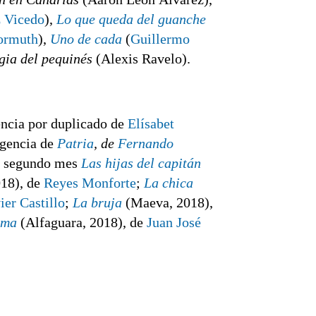
z Vicedo
),
Lo que queda del guanche
ormuth
),
Uno de cada
(
Guillermo
gia del pequinés
(Alexis Ravelo).
sencia por duplicado de
Elísabet
igencia de
Patria
, de
Fernando
por segundo mes
Las hijas del capitán
018), de
Reyes Monforte
;
La chica
ier Castillo
;
La bruja
(Maeva, 2018),
rma
(Alfaguara, 2018), de
Juan José