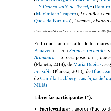
…Y Franco salió de Tenerife
(
Ramiro 
(
Maximiano Trapero
),
Los niños cuen
Quesada Barriuso
),
Lacanes, historia 
Libros más vendidos en Canarias en el mes de mayo de 2018 (Fue
En lo que a autores allende los mares
Benavent
t —con
Seremos recuerdos
Aramburu
—tercera posición
—,
que s
(Planeta, 2018), de
María Dueñas
; se
invisible
(Planeta, 2018), de
Blue Jean
de
Camilla Läckberg
;
Las hijas del a
Millás
.
Librerías participantes (*):
Fuerteventura:
Tagoror (Puerto de