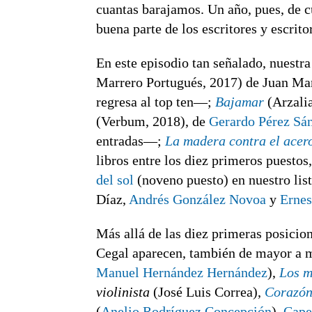
cuantas barajamos. Un año, pues, de c
buena parte de los escritores y escrito
En este episodio tan señalado, nuestr
Marrero Portugués, 2017) de Juan Ma
regresa al top ten—;
Bajamar
(Arzalia
(Verbum, 2018), de
Gerardo Pérez Sá
entradas—;
La madera contra el acer
libros entre los diez primeros puestos,
del sol
(noveno puesto) en nuestro li
Díaz,
Andrés González Novoa
y
Ernes
Más allá de las diez primeras posicione
Cegal aparecen, también de mayor a 
Manuel Hernández Hernández
),
Los m
violinista
(José Luis Correa),
Corazón
(
Anelio Rodríguez Concepción
),
Caper