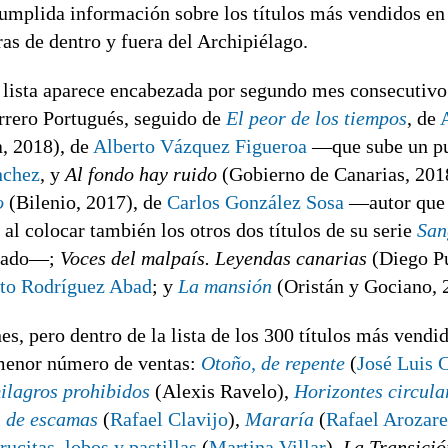
umplida información sobre los títulos más vendidos en
ras de dentro y fuera del Archipiélago.
a lista aparece encabezada por segundo mes consecutiv
rrero Portugués, seguido de
El peor de los tiempos
, de
, 2018), de
Alberto Vázquez Figueroa
—que sube un p
nchez
, y
Al fondo hay ruido
(Gobierno de Canarias, 201
o
(Bilenio, 2017), de
Carlos González Sosa
—autor que m
 al colocar también los otros dos títulos de su serie
San
stado—;
Voces del malpaís. Leyendas canarias
(Diego Pu
to Rodríguez Abad
; y
La mansión
(Oristán y Gociano, 
s, pero dentro de la lista de los 300 títulos más vendid
menor número de ventas:
Otoño, de repente
(
José Luis 
ilagros prohibidos
(Alexis Ravelo),
Horizontes circula
 de escamas
(
Rafael Clavijo
),
Mararía
(
Rafael Arozar
ucitas, lobos y pastillas
(
Martina Villar
),
La Transici