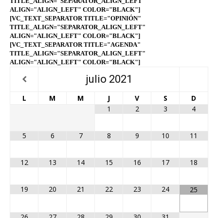
TITLE_ALIGN="SEPARATOR_ALIGN_LEFT"
ALIGN="ALIGN_LEFT" COLOR="BLACK"]
[VC_TEXT_SEPARATOR TITLE="OPINIÓN"
TITLE_ALIGN="SEPARATOR_ALIGN_LEFT"
ALIGN="ALIGN_LEFT" COLOR="BLACK"]
[VC_TEXT_SEPARATOR TITLE="AGENDA"
TITLE_ALIGN="SEPARATOR_ALIGN_LEFT"
ALIGN="ALIGN_LEFT" COLOR="BLACK"]
julio
2021
L
M
M
J
V
S
D
1
2
3
4
5
6
7
8
9
10
11
12
13
14
15
16
17
18
19
20
21
22
23
24
25
26
27
28
29
30
31