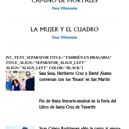
CAMINO DE MORTALES
Elena Villamandos
LA MUJER Y EL CUADRO
Elena Villamandos
[VC_TEXT_SEPARATOR TITLE="TAMBIÉN EN DRAGARIA"
TITLE_ALIGN="SEPARATOR_ALIGN_LEFT"
ALIGN="ALIGN_LEFT" COLOR="BLACK"]
Sasa Sosa, Heriberto Cruz y David Álamo
conversan con los ‘finaos’ en San Martín
Fin de fiesta literario-musical en la Feria del
Libro de Santa Cruz de Tenerife
Juan Calero Rodríguez: «No le canto al amor»