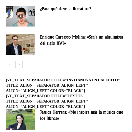
¿Para qué sirve la literatura?
Enrique Carrasco Molina: «Sería un alquimista
del siglo XVI»
[VC_TEXT_SEPARATOR TITLE="INVÍTANOS A UN CAFECITO"
TITLE_ALIGN="SEPARATOR_ALIGN_LEFT"
ALIGN="ALIGN_LEFT" COLOR="BLACK"]
[VC_TEXT_SEPARATOR TITLE="TEXTOS"
TITLE_ALIGN="SEPARATOR_ALIGN_LEFT"
ALIGN="ALIGN_LEFT" COLOR="BLACK"]
Jessica Herrera: «Me inspira más la música que
los libros»