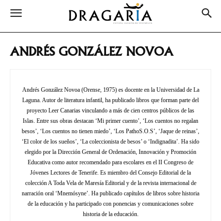
ANDRÉS GONZÁLEZ NOVOA
Andrés González Novoa (Orense, 1975) es docente en la Universidad de La
Laguna. Autor de literatura infantil, ha publicado libros que forman parte del
proyecto Leer Canarias vinculando a más de cien centros públicos de las
Islas. Entre sus obras destacan ‘Mi primer cuento’, ‘Los cuentos no regalan
besos’, ‘Los cuentos no tienen miedo’, ‘Los PathoS.O.S’, ‘Jaque de reinas’,
‘El color de los sueños’, ‘La coleccionista de besos’ o ‘Indignadita’. Ha sido
elegido por la Dirección General de Ordenación, Innovación y Promoción
Educativa como autor recomendado para escolares en el II Congreso de
Jóvenes Lectores de Tenerife. Es miembro del Consejo Editorial de la
colección A Toda Vela de Maresía Editorial y de la revista internacional de
narración oral ‘Mnemósyne’. Ha publicado capítulos de libros sobre historia
de la educación y ha participado con ponencias y comunicaciones sobre
historia de la educación.