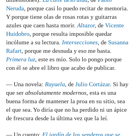
Neruda
, porque casi lo puedo recitar de memoria.
Y porque tiene olas de rosas rotas y guitarras
azules que caen hasta morir.
Altazor
,
de
Vicente
Huidobro
, porque resulta imposible quedar
incólume a su lectura.
Intersecciones
, de
Susanna
Rafart
, porque me desnuda y eso me basta.
Primera luz
, este es mío. Solo lo pongo porque
con él se abre el libro que acabo de publicar.
— Una novela:
Rayuela
, de
Julio Cortázar
. Si hay
que ser
absolutamente modernos,
esta es una
buena forma de mantener la proa en su sitio, sea
el que sea. Yo diría que no ha perdido ni un ápice
de frescura desde la última vez que la leí.
— Un cuento:
El jardín de los senderos que se