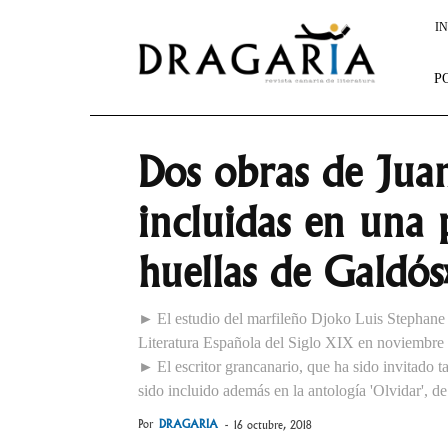
Dragaria
IN
P
Dos obras de Jua
incluidas en una 
huellas de Galdós
► El estudio del marfileño Djoko Luis Stephane 
Literatura Española del Siglo XIX en noviembre
► El escritor grancanario, que ha sido invitado t
sido incluido además en la antología 'Olvidar', de
Por
DRAGARIA
-
16 octubre, 2018