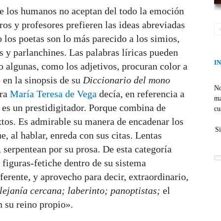
e los humanos no aceptan del todo la emoción
os y profesores prefieren las ideas abreviadas
o los poetas son lo más parecido a los simios,
 y parlanchines. Las palabras líricas pueden
I
so algunas, como los adjetivos, procuran color a
 en la sinopsis de su
Diccionario del mono
No
ora
María Teresa de Vega
decía, en referencia a
ma
es un prestidigitador. Porque combina de
cu
xtos. Es admirable su manera de encadenar los
Si
, al hablar, enreda con sus citas. Lentas
, serpentean por su prosa. De esta categoría
figuras-fetiche dentro de su sistema
ferente, y aprovecho para decir, extraordinario,
lejanía cercana; laberinto; panoptistas;
el
 su reino propio».