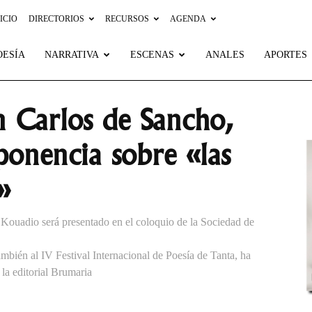
ICIO
DIRECTORIOS
RECURSOS
AGENDA
OESÍA
NARRATIVA
ESCENAS
ANALES
APORTES
n Carlos de Sancho,
ponencia sobre «las
»
Kouadio será presentado en el coloquio de la Sociedad de
ambién al IV Festival Internacional de Poesía de Tanta, ha
 la editorial Brumaria