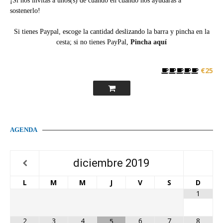
¡Si nos invitas a unos(s) de cuando en cuando nos ayudarás a
sostenerlo!
Si tienes Paypal, escoge la cantidad deslizando la barra y pincha en la
cesta; si no tienes PayPal,
Pincha aquí
€25
AGENDA
diciembre
2019
L
M
M
J
V
S
D
1
2
3
4
6
7
8
5