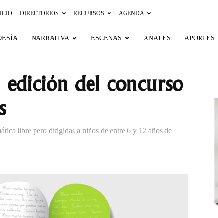
ICIO
DIRECTORIOS
RECURSOS
AGENDA
OESÍA
NARRATIVA
ESCENAS
ANALES
APORTES
 edición del concurso
s
tica libre pero dirigidas a niños de entre 6 y 12 años de