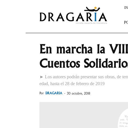
Dragaria
IN
P
En marcha la VIII
Cuentos Solidario
► Los autores podrán presentar sus obras, de temá
edad, hasta el 28 de febrero de 2019
Por
DRAGARIA
-
30 octubre, 2018