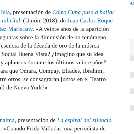
A
 Isla
, presentación de
Cómo Cuba puso a bailar
cial Club
(Unión, 2018), de
Juan Carlos Roque
lez Maristany
. «A veinte años de la aparición
reguntas sobre la dimensión de un fenómeno
 esencia de la década de oro de la música
b Social Buena Vista? ¿Imaginó que su idea
s y aplausos durante los últimos veinte años?
 para que Omara, Compay, Eliades, Ibrahim,
re otros, se consagraran juntos en el Teatro
ll de Nueva York?»
anaima
, presentación de
La espiral del silencio
n
. «Cuando Frida Valladar, una periodista de