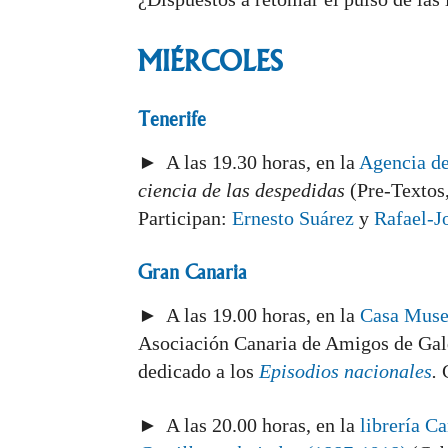
MIÉRCOLES
Tenerife
► A las 19.30 horas, en la
Agencia de
ciencia de las despedidas
(Pre-Textos
Participan:
Ernesto Suárez
y
Rafael-J
Gran Canaria
► A las 19.00 horas, en la
Casa Muse
Asociación Canaria de Amigos de Ga
dedicado a los
Episodios nacionales
.
C
► A las 20.00 horas, en la
librería C