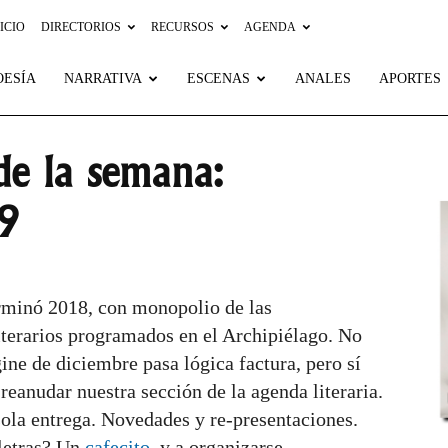
ICIO
DIRECTORIOS
RECURSOS
AGENDA
OESÍA
NARRATIVA
ESCENAS
ANALES
APORTES
de la semana:
9
rminó 2018, con monopolio de las
literarios programados en el Archipiélago. No
ine de diciembre pasa lógica factura, pero sí
reanudar nuestra sección de la agenda literaria.
sola entrega. Novedades y re-presentaciones.
 letras? Un
cafecito
, y a organizarse.