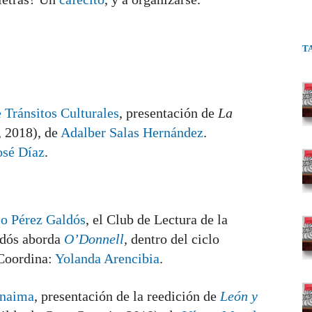
T
 Tránsitos Culturales
, presentación de
La
, 2018), de
Adalber Salas Hernández
.
osé Díaz
.
o Pérez Galdós
, el Club de Lectura de la
ldós aborda
O’Donnell
,
dentro del ciclo
oordina:
Yolanda Arencibia
.
anaima
, presentación de la reedición de
León y