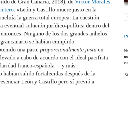
ildo de Gran Canaria, 2018), de
Víctor Morales
antero
. «León y Castillo muere justo en la
cluía la guerra total europea. La cuestión
 eventual solución jurídico-política dentro del
o entonces. Ninguno de los dos grandes anhelos
I
o grancanario se habían cumplido
btenido una parte
proporcionalmente justa
en
No
levado a cabo de acuerdo con el ideal pacifista
ma
cu
lidaridad franco-española —y más
 habían salido fortalecidas después de la
Si
esenciar León y Castillo pero sí previó a