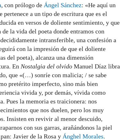
a
, con prólogo de
Ángel Sánchez
: «He aquí un
 pertenece a un tipo de escritura que es el
ducida en versos de doliente sentimiento, y que
 de la vida del poeta donde entramos con
 decididamente intransferible, una confesión a
seguirá con la impresión de que el doliente
bras del poeta), alcanza una dimensión
atura. En
Nostalgia del olvido
Manuel Díaz libra
do, que «(…) sonríe con malicia; / se sabe
omo pretérito imperfecto, sino más bien
periencia vivida y, por demás, vívida como
a. Pues la memoria es traicionera: nos
tecimientos que nos duelen, pero los muy
s. Insisten en revivir al menor descuido,
traparnos con sus garras, arañándonos la piel
ipan: Javier de la Rosa y
Ánghel Morales
.