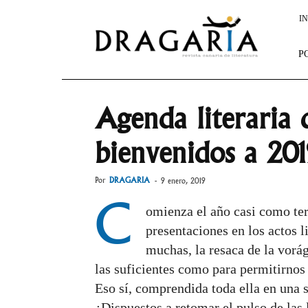
Dragaria
IN
P
Agenda literaria 
bienvenidos a 201
Por
DRAGARIA
-
9 enero, 2019
C
omienza el año casi como te
presentaciones en los actos 
muchas, la resaca de la vorág
las suficientes como para permitirnos 
Eso sí, comprendida toda ella en una 
¿Dispuestos a retomar el pulso de las