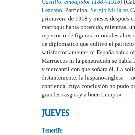
Castillo, embajador (1887-1918)
(Cab
Lezcano
. Participa:
Sergio Millares C
primavera de 1918 y meses después con
marroquí había obtenido, mientras, una
repertorio de figuras coloniales al us
de diplomático que cultivó el patrici
satisfactoriamente: ni España había o
Marruecos ni la penetración se había l
y mercantil con que soñara él. La so
distantemente, la hispano-inglesa— no
contienda, cuya conclusión no pudo pr
grandes rasgos y a buen tiempo».
JUEVES
Tenerife