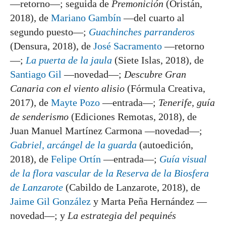
—retorno—; seguida de
Premonición
(Oristán,
2018), de
Mariano Gambín
—del cuarto al
segundo puesto—;
Guachinches parranderos
(Densura, 2018), de
José Sacramento
—retorno
—;
La puerta de la jaula
(Siete Islas, 2018), de
Santiago Gil
—novedad—;
Descubre Gran
Canaria con el viento alisio
(Fórmula Creativa,
2017), de
Mayte Pozo
—entrada—;
Tenerife, guía
de senderismo
(Ediciones Remotas, 2018), de
Juan Manuel Martínez Carmona —novedad—;
Gabriel, arcángel de la guarda
(autoedición,
2018), de
Felipe Ortín
—entrada—;
Guía visual
de la flora vascular de la Reserva de la Biosfera
de Lanzarote
(Cabildo de Lanzarote, 2018), de
Jaime Gil González
y Marta Peña Hernández —
novedad—; y
La estrategia del pequinés