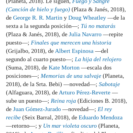
(Planeta, 2018). Le siguen,
Fuego y Sangre
(Canción de hielo y fuego)
(Plaza & Janés, 2018),
de
George R. R. Martin
y
Doug Wheatley
—de la
sexta a la segunda posición—;
Tú no matarás
(Plaza & Janés, 2018), de
Julia Navarro
—repite
puesto—;
Finales que merecen una historia
(Grijalbo, 2018), de
Albert Espinosa
—del
segundo al cuarto puesto—;
La hija del relojero
(Suma, 2018), de
Kate Morton
—escala dos
posiciones—;
Memorias de una salvaje
(Planeta,
2018), de la Srta. Bebi) —novedad—;
Sabotaje
(Alfaguara, 2018), de
Arturo Pérez-Reverte
—
sube un puesto—;
Reina roja
(Ediciones B. 2018),
de
Juan Gómez-Jurado
—novedad—;
El rey
recibe
(Seix Barral, 2018), de
Eduardo Mendoza
—retorno—; y
Un mar violeta oscuro
(Planeta,