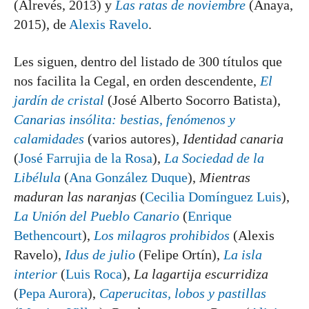
(Alrevés, 2013) y
Las ratas de noviembre
(Anaya,
2015), de
Alexis Ravelo
.
Les siguen, dentro del listado de 300 títulos que
nos facilita la Cegal, en orden descendente,
El
jardín de cristal
(José Alberto Socorro Batista),
Canarias insólita: bestias, fenómenos y
calamidades
(varios autores),
Identidad canaria
(
José Farrujia de la Rosa
),
La Sociedad de la
Libélula
(
Ana González Duque
),
Mientras
maduran las naranjas
(
Cecilia Domínguez Luis
),
La Unión del Pueblo Canario
(
Enrique
Bethencourt
),
Los milagros prohibidos
(Alexis
Ravelo),
Idus de julio
(Felipe Ortín),
La isla
interior
(
Luis Roca
),
La lagartija escurridiza
(
Pepa Aurora
),
Caperucitas, lobos y pastillas