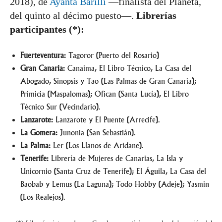
2018), de
Ayanta Barilli
—finalista del Planeta,
del quinto al décimo puesto—.
Librerías
participantes (*):
Fuerteventura:
Tagoror (Puerto del Rosario)
Gran Canaria:
Canaima, El Libro Técnico, La Casa del
Abogado, Sinopsis y Tao (Las Palmas de Gran Canaria);
Primicia (Maspalomas); Ofican (Santa Lucía), El Libro
Técnico Sur (Vecindario).
Lanzarote:
Lanzarote y El Puente (Arrecife).
La Gomera:
Junonia (San Sebastián).
La Palma:
Ler (Los Llanos de Aridane).
Tenerife:
Librería de Mujeres de Canarias, La Isla y
Unicornio (Santa Cruz de Tenerife); El Águila, La Casa del
Baobab y Lemus (La Laguna); Todo Hobby (Adeje); Yasmin
(Los Realejos).