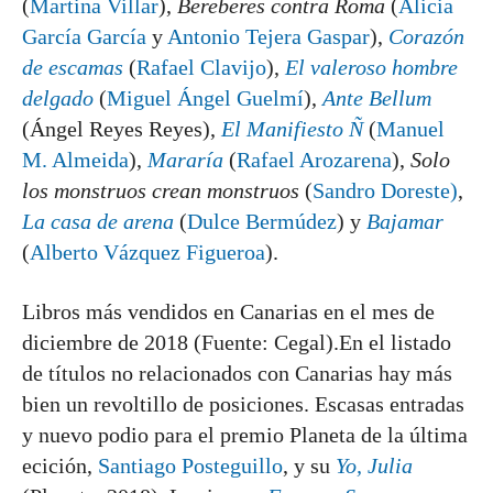
(
Martina Villar
),
Bereberes contra Roma
(
Alicia
García García
y
Antonio Tejera Gaspar
),
Corazón
de escamas
(
Rafael Clavijo
),
El valeroso hombre
delgado
(
Miguel Ángel Guelmí
),
Ante Bellum
(Ángel Reyes Reyes),
El Manifiesto Ñ
(
Manuel
M. Almeida
),
Mararía
(
Rafael Arozarena
),
Solo
los monstruos crean monstruos
(
Sandro Doreste)
,
La casa de arena
(
Dulce Bermúdez
) y
Bajamar
(
Alberto Vázquez Figueroa
).
Libros más vendidos en Canarias en el mes de
diciembre de 2018 (Fuente: Cegal).En el listado
de títulos no relacionados con Canarias hay más
bien un revoltillo de posiciones. Escasas entradas
y nuevo podio para el premio Planeta de la última
ecición,
Santiago Posteguillo
, y su
Yo, Julia