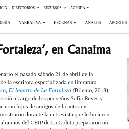
ICIO
DIRECTORIOS
RECURSOS
AGENDA
OESÍA
NARRATIVA
ESCENAS
ANALES
APORTES
 Fortaleza’, en Canaima
enario el pasado sábado 21 de abril de la
 de la escritora especializada en
literatura
nco
,
El lagarto de La Fortaleza
(
Bilenio, 2018),
 corrió a cargo de los pequeños Sofía Reyes y
 eran hijos de amigos de la autora y
mostraron durante la entrevista que le hicieron
 alumnos del CEIP de La Goleta prepararon un