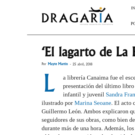
Dragaria
IN
P
‘El lagarto de La
Por
Mayte Martín
-
25 abril, 2018
L
a librería Canaima fue el esc
presentación del último libro
infantil y juvenil
Sandra Fra
ilustrado por
Marina Seoane
. El acto
Guillermo León. Ambos explicaron que
seguidores de sus obras, como bien de
durante más de una hora. Además, los