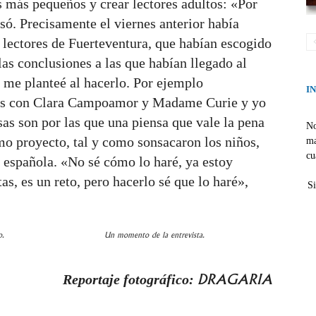
s más pequeños y crear lectores adultos: «Por
só. Precisamente el viernes anterior había
 lectores de Fuerteventura, que habían escogido
as conclusiones a las que habían llegado al
e me planteé al hacerlo. Por ejemplo
I
stas con Clara Campoamor y Madame Curie y yo
osas son por las que una piensa que vale la pena
No
imo proyecto, tal y como sonsacaron los niños,
ma
cu
l española. «No sé cómo lo haré, ya estoy
, es un reto, pero hacerlo sé que lo haré»,
Si
o.
Un momento de la entrevista.
DRAGARIA
Reportaje fotográfico: