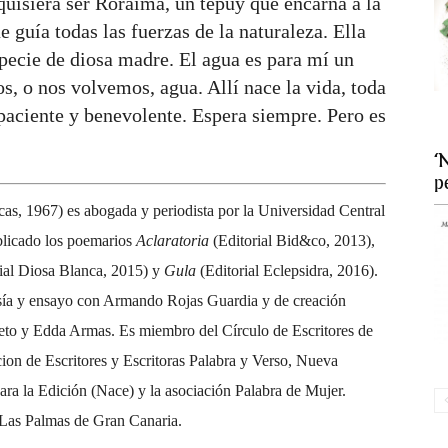
quisiera ser Roraima, un tepuy que encarna a la
 guía todas las fuerzas de la naturaleza. Ella
especie de diosa madre. El agua es para mí un
, o nos volvemos, agua. Allí nace la vida, toda
paciente y benevolente. Espera siempre. Pero es
‘
p
as, 1967) es abogada y periodista por la Universidad Central
licado los poemarios
Aclaratoria
(Editorial Bid&co, 2013),
ial Diosa Blanca, 2015) y
Gula
(Editorial Eclepsidra, 2016).
esía y ensayo con Armando Rojas Guardia y de creación
reto y Edda Armas. Es miembro del Círculo de Escritores de
ion de Escritores y Escritoras Palabra y Verso, Nueva
ra la Edición (Nace) y la asociación Palabra de Mujer.
Las Palmas de Gran Canaria.