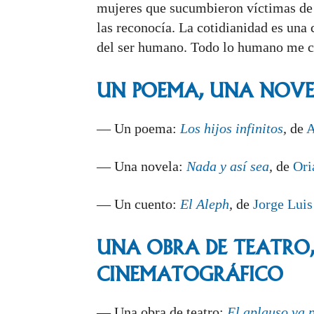
mujeres que sucumbieron víctimas de 
las reconocía. La cotidianidad es una 
del ser humano. Todo lo humano me co
UN POEMA, UNA NOVE
— Un poema:
Los hijos infinitos
,
de
A
— Una novela:
Nada y así sea
,
de
Ori
— Un cuento:
El Aleph
,
de
Jorge Luis
UNA OBRA DE TEATRO
CINEMATOGRÁFICO
— Una obra de teatro:
El aplauso va 