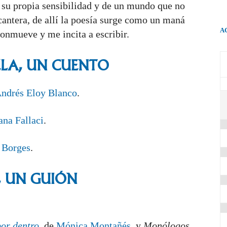
su propia sensibilidad y de un mundo que no
cantera, de allí la poesía surge como un maná
A
nmueve y me incita a escribir.
LA, UN CUENTO
ndrés Eloy Blanco
.
ana Fallaci
.
 Borges
.
, UN GUIÓN
por dentro
,
de
Mónica Montañés
, y
Monólogos