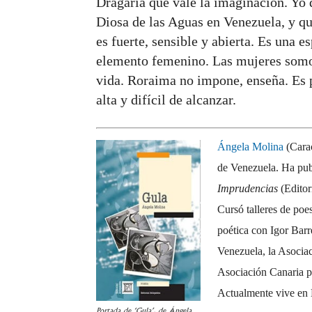
Dragaria que vale la imaginación. Yo 
Diosa de las Aguas en Venezuela, y que
es fuerte, sensible y abierta. Es una 
elemento femenino. Las mujeres somos
vida. Roraima no impone, enseña. Es 
alta y difícil de alcanzar.
Ángela Molina
(Carac
de Venezuela. Ha pub
Imprudencias
(Editor
Cursó talleres de po
poética con Igor Bar
Venezuela, la Asociac
Asociación Canaria pa
Actualmente vive en 
Portada de ‘Gula’, de Ángela