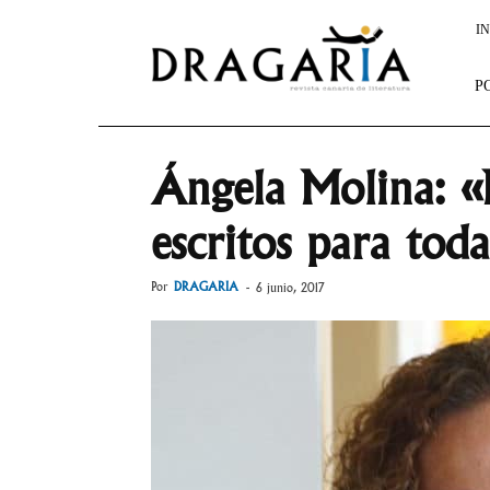
Dragaria
IN
P
Ángela Molina: «
escritos para toda
Por
DRAGARIA
-
6 junio, 2017