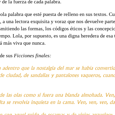
y de la fuerza de cada palabra.
la palabra que esté puesta de relleno en sus textos. Cua
 a una lectora exquisita y voraz que nos devuelve parte
itiendo las formas, los códigos éticos y las concepcion
iempo. Lola, por supuesto, es una digna heredera de esa t
stá más viva que nunca.
 de sus
Ficciones finales:
a adentro que la nostalgia del mar se había converti
a de ciudad, de sandalias y pantalones vaqueros, cua
e las olas como si fuera una blanda almohada. Ven, 
lta se revolvía inquieta en la cama. Ven, ven, ven, d
e con aquel ruido de escamas y de viejos anzuelos».