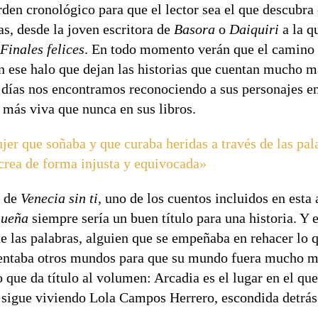
en cronológico para que el lector sea el que descubra el
s, desde la joven escritora de
Basora
o
Daiquiri
a la q
Finales felices
. En todo momento verán que el camino d
on ese halo que dejan las historias que cuentan mucho
e días nos encontramos reconociendo a sus personajes en
 más viva que nunca en sus libros.
ujer que soñaba y que curaba heridas a través de las pa
 crea de forma injusta y equivocada»
o de
Venecia sin ti,
uno de los cuentos incluidos en esta 
sueña
siempre sería un buen título para una historia. Y 
e las palabras, alguien que se empeñaba en rehacer lo q
ventaba otros mundos para que su mundo fuera mucho más
ue da título al volumen: Arcadia es el lugar en el qu
sigue viviendo Lola Campos Herrero, escondida detrás 