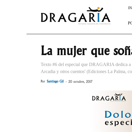
Dragaria
IN
P
La mujer que soñ
Texto #6 del especial que DRAGARIA dedica a la 
Arcadia y otros cuentos' (Ediciones La Palma, co
Por
Santiago Gil
-
20 octubre, 2017