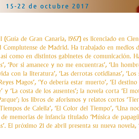
l (Guía de Gran Canaria, 1967) es licenciado en Cien
d Complutense de Madrid. Ha trabajado en medios de
 así como en distintos gabinetes de comunicación. Ha
os’, ‘Por si amanece y no me encuentras’, ‘Un hombr
ida con la literatura’, ‘Las derrotas cotidianas’, ‘Los 
eyes Magos’, ‘Yo debería estar muerto’, ‘El destino d
y ‘La costa de los ausentes’; la novela corta ‘El mot
 Parque’; los libros de aforismos y relatos cortos ‘Ti
Tiempos de Caleila’, ‘El Color del Tiempo’, ‘Una noc
de memorias de infancia titulado ‘Música de papagüe
as’. El próximo 21 de abril presenta su nueva novela, 