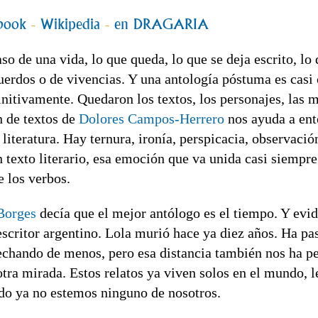
book
-
Wikipedia
-
en DRAGARIA
so de una vida, lo que queda, lo que se deja escrito, lo
cuerdos o de vivencias. Y una antología póstuma es casi
initivamente. Quedaron los textos, los personajes, las
n de textos de
Dolores Campos-Herrero
nos ayuda a ent
 literatura. Hay ternura, ironía, perspicacia, observaci
 texto literario, esa emoción que va unida casi siempre
e los verbos.
Borges
decía que el mejor antólogo es el tiempo. Y evi
escritor argentino. Lola murió hace ya diez años. Ha 
echando de menos, pero esa distancia también nos ha pe
otra mirada. Estos relatos ya viven solos en el mundo, 
ndo ya no estemos ninguno de nosotros.