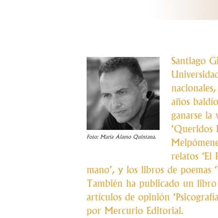
Santiago Gi
Universida
nacionales,
años baldí
ganarse la v
‘Queridos R
Foto: María Álamo Quintana.
Melpómene’ 
relatos ‘El
mano’, y los libros de poemas ‘
También ha publicado un libro 
artículos de opinión ‘Psicografí
por Mercurio Editorial.