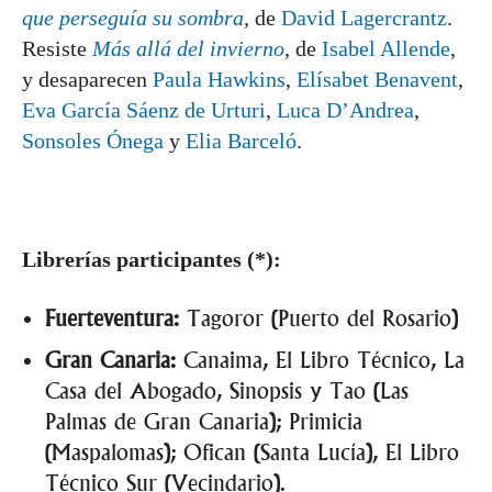
que perseguía su sombra
,
de
David Lagercrantz
.
Resiste
Más allá del invierno
,
de
Isabel Allende
,
y desaparecen
Paula Hawkins
,
Elísabet Benavent
,
Eva García Sáenz de Urturi
,
Luca D’Andrea
,
Sonsoles Ónega
y
Elia Barceló
.
Librerías participantes (*):
Fuerteventura:
Tagoror (Puerto del Rosario)
Gran Canaria:
Canaima, El Libro Técnico, La
Casa del Abogado, Sinopsis y Tao (Las
Palmas de Gran Canaria); Primicia
(Maspalomas); Ofican (Santa Lucía), El Libro
Técnico Sur (Vecindario).