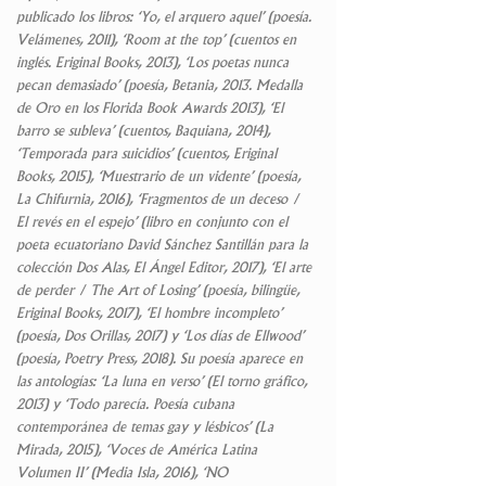
publicado los libros: ‘
Yo, el arquero aquel’
(poesía.
Velámenes, 2011), ‘
Room at the top’
(cuentos en
inglés. Eriginal Books, 2013), ‘
Los poetas nunca
pecan demasiado’
(poesía, Betania, 2013. Medalla
de Oro en los Florida Book Awards 2013), ‘
El
barro se subleva’
(cuentos, Baquiana, 2014),
‘
Temporada para
suicidios’
(cuentos, Eriginal
Books, 2015), ‘
Muestrario de un vidente’
(poesía,
La Chifurnia, 2016), ‘
Fragmentos de un deceso /
El revés en el espejo’ (
libro en conjunto con el
poeta ecuatoriano David
Sánchez Santillán para la
colección Dos Alas, El Ángel Editor, 2017), ‘
El arte
de perder / The Art of Losing’
(poesía, bilingüe,
Eriginal Books, 2017), ‘
El hombre incompleto’
(poesía, Dos Orillas, 2017) y ‘
Los días de Ellwood’
(poesía, Poetry Press, 2018). Su poesía aparece en
las antologías: ‘
La luna en verso’
(El torno gráfico,
2013) y ‘
Todo parecía
.
Poesía cubana
contemporánea de temas gay y lésbicos’
(La
Mirada, 2015), ‘
Voces de América Latina
Volumen II’ (
Media Isla, 2016
), ‘NO