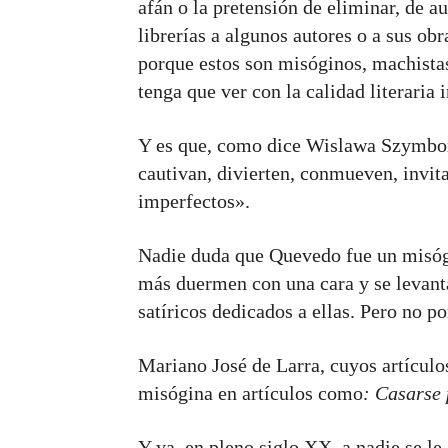
afán o la pretensión de eliminar, de au
librerías a algunos autores o a sus obr
porque estos son misóginos, machistas,
tenga que ver con la calidad literari
Y es que, como dice Wislawa Szymbor
cautivan, divierten, conmueven, invit
imperfectos».
Nadie duda que Quevedo fue un misóg
más duermen con una cara y se levant
satíricos dedicados a ellas. Pero no p
Mariano José de Larra, cuyos artículo
misógina en artículos como
: Casarse 
Y ya, en pleno siglo XX, a nadie se l