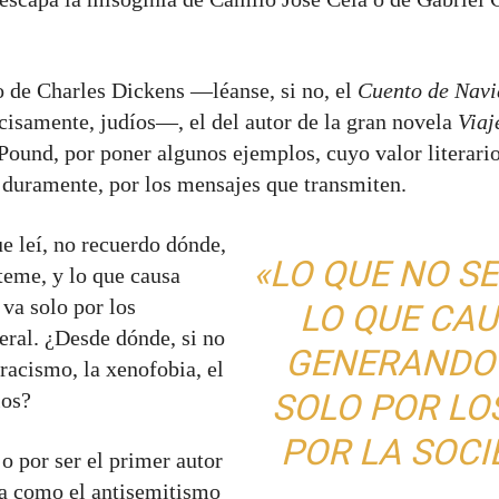
 de Charles Dickens —léanse, si no, el
Cuento de Nav
cisamente, judíos—, el del autor de la gran novela
Viaj
 Pound, por poner algunos ejemplos, cuyo valor literar
y duramente, por los mensajes que transmiten.
e leí, no recuerdo dónde,
«LO QUE NO SE
teme, y lo que causa
va solo por los
LO QUE CA
neral. ¿Desde dónde, si no
GENERANDO O
racismo, la xenofobia, el
SOLO POR LO
los?
POR LA SOCI
o por ser el primer autor
a como el antisemitismo