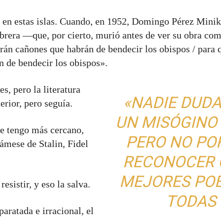
 en estas islas. Cuando, en 1952, Domingo Pérez Minik
abrera —que, por cierto, murió antes de ver su obra c
carán cañones que habrán de bendecir los obispos / par
n de bendecir los obispos».
s, pero la literatura
«NADIE DUDA
terior, pero seguía.
UN MISÓGINO 
ue tengo más cercano,
PERO NO PO
lámese de Stalin, Fidel
RECONOCER Q
MEJORES POE
resistir, y eso la salva.
TODAS 
aratada e irracional, el