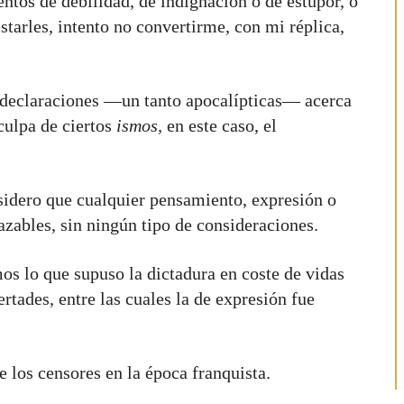
tos de debilidad, de indignación o de estupor, o
estarles, intento no convertirme, con mi réplica,
s declaraciones —un tanto apocalípticas— acerca
 culpa de ciertos
ismos,
en este caso, el
sidero que cualquier pensamiento, expresión o
hazables, sin ningún tipo de consideraciones.
os lo que supuso la dictadura en coste de vidas
rtades, entre las cuales la de expresión fue
 los censores en la época franquista.