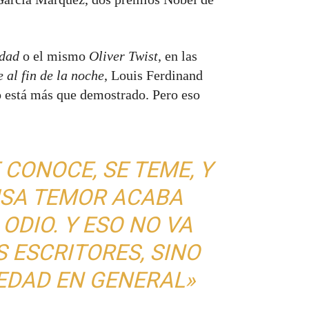
idad
o el mismo
Oliver Twist
, en las
e al fin de la noche
, Louis Ferdinand
io está más que demostrado. Pero eso
 CONOCE, SE TEME, Y
USA TEMOR ACABA
DIO. Y ESO NO VA
S ESCRITORES, SINO
EDAD EN GENERAL»