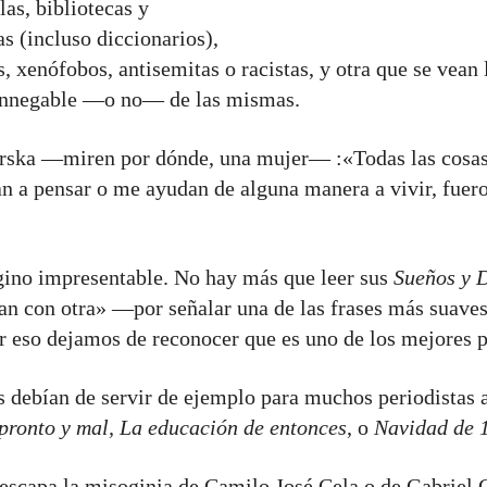
las, bibliotecas y
as (incluso diccionarios),
 xenófobos, antisemitas o racistas, y otra que se vean li
a innegable —o no— de las mismas.
ska —miren por dónde, una mujer— :«Todas las cosas 
an a pensar o me ayudan de alguna manera a vivir, fuer
ino impresentable. No hay más que leer sus
Sueños y 
an con otra» —por señalar una de las frases más suaves
or eso dejamos de reconocer que es uno de los mejores p
s debían de servir de ejemplo para muchos periodistas a
pronto y mal, La educación de entonces
, o
Navidad de 
e escapa la misoginia de Camilo José Cela o de Gabrie