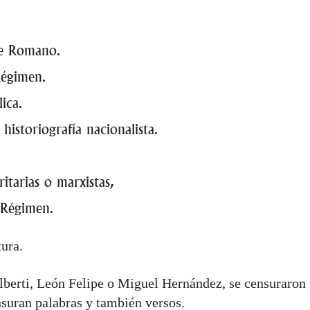
ce Romano.
Régimen.
ica.
historiografía nacionalista.
itarias o marxistas,
 Régimen.
ura.
lberti, León Felipe o Miguel Hernández, se censuraro
suran palabras y también versos.